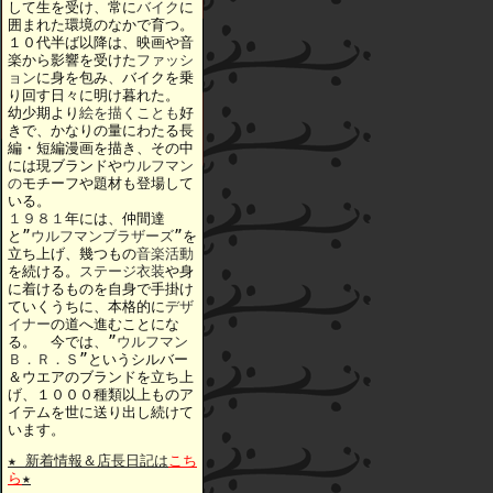
して生を受け、常に
バイク
に
囲まれた環境のなかで育つ。
１０代半ば以降は、映画や音
楽から影響を受けた
ファッシ
ョン
に身を包み、バイクを乗
り回す日々に明け暮れた。
幼少期より
絵を描くことも
好
きで、かなりの量にわたる長
編・短編漫画を描き、その中
には現ブランドや
ウルフマン
の
モチーフや題材も登場して
いる。
１９８１
年には、仲間達
と”
ウルフマンブラザーズ
”を
立ち上げ、幾つもの
音楽活動
を続ける。
ステージ衣装
や身
に着けるものを自身で手掛け
ていくうちに、本格的に
デザ
イナー
の道へ進むことにな
る。 今では、”
ウルフマン
Ｂ．Ｒ．Ｓ
”というシルバー
＆ウエアのブランドを立ち上
げ、１０００種類以上ものア
イテムを世に送り出し続けて
います。
★ 新着情報＆店長日記は
こち
ら
★