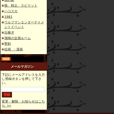
狼、戦士、スピリット
ハコスカ
1981
ウルフマンエンターテイメ
ントイベント
出稼ぎ
湘南の企画ルーム
聖剣
絵画 ・漫画
メールマガジン
下記にメールアドレスを入力
し登録ボタンを押して下さ
い。
変更・解除・お知らせはこち
ら >>