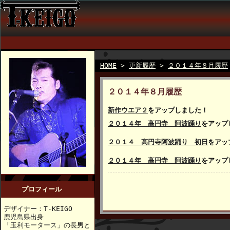
HOME
>
更新履歴
>
２０１４年８月履歴
２０１４年８月履歴
新作ウエア２
をアップしました！
２０１４年 高円寺 阿波踊り
をアップ
２０１４ 高円寺阿波踊り 初日
をアッ
２０１４年 高円寺 阿波踊り
をアップ
プロフィール
デザイナー：T-KEIGO
鹿児島県
出身
「
玉利モータース
」の長男と