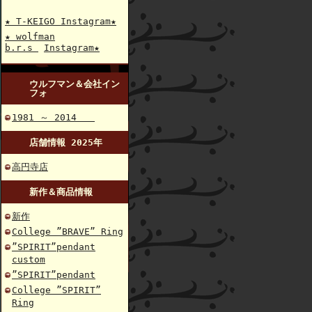
★ T-KEIGO Instagram★
★ wolfman
b.r.s
Instagram★
ウルフマン＆会社イン
フォ
1981 ～ 2014
店舗情報 2025年
高円寺店
新作＆商品情報
新作
College ”BRAVE” Ring
”SPIRIT”pendant
custom
”SPIRIT”pendant
College ”SPIRIT”
Ring