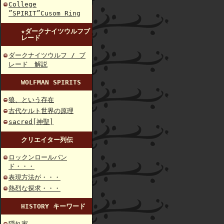
College
”SPIRIT”Cusom Ring
★ダークナイツウルフブ
レード
ダークナイツウルフ / ブ
レード 解説
WOLFMAN SPIRITS
狼、という存在
古代ケルト世界の原理
sacred[神聖]
クリエイター列伝
ロックンロールバン
ド・・・
表現方法が・・・
熱烈な探求・・・
HISTORY キーワード
隠れ家