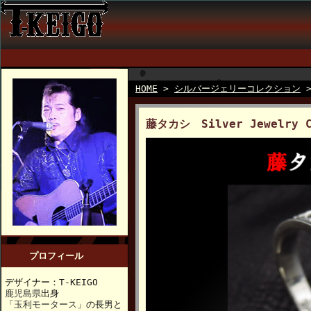
HOME
>
シルバージェリーコレクション
藤タカシ Silver Jewelry C
プロフィール
デザイナー：T-KEIGO
鹿児島県
出身
「
玉利モータース
」の長男と