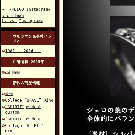
★ T-KEIGO Instagram★
★ wolfman
b.r.s
Instagram★
ウルフマン＆会社イン
フォ
1981 ～ 2014
店舗情報 2025年
高円寺店
新作＆商品情報
新作
College ”BRAVE” Ring
”SPIRIT”pendant
custom
”SPIRIT”pendant
College ”SPIRIT”
Ring