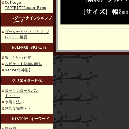
College
”SPIRIT”Cusom Ring
★ダークナイツウルフブ
レード
ダークナイツウルフ / ブ
レード 解説
WOLFMAN SPIRITS
狼、という存在
古代ケルト世界の原理
sacred[神聖]
クリエイター列伝
ロックンロールバン
ド・・・
表現方法が・・・
熱烈な探求・・・
HISTORY キーワード
隠れ家