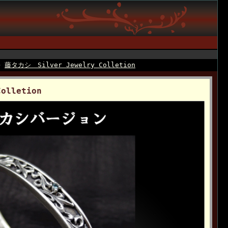
>
藤タカシ Silver Jewelry Colletion
olletion