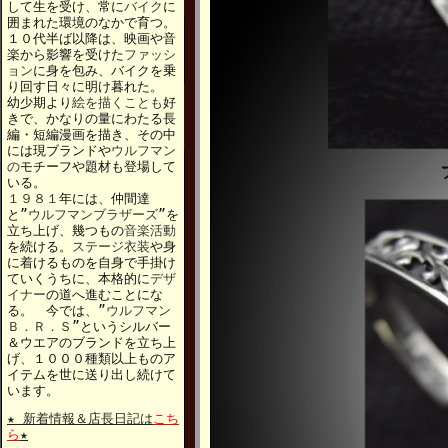
して生を受け、常に
バイク
に
囲まれた環境のなかで育つ。
１０代半ば以降は、映画や音
楽から影響を受けた
ファッシ
ョン
に身を包み、バイクを乗
り回す日々に明け暮れた。
幼少期より
絵を描くことも
好
きで、かなりの量にわたる長
編・短編漫画を描き、その中
には現ブランドや
ウルフマン
の
モチーフや題材も登場して
いる。
１９８１
年には、仲間達
と”
ウルフマンブラザーズ
”を
立ち上げ、幾つもの
音楽活動
を続ける。
ステージ衣装
や身
に着けるものを自身で手掛け
ていくうちに、本格的に
デザ
イナー
の道へ進むことにな
る。 今では、”
ウルフマン
Ｂ．Ｒ．Ｓ
”というシルバー
＆ウエアのブランドを立ち上
げ、１０００種類以上ものア
イテムを世に送り出し続けて
います。
★ 新着情報＆店長日記は
こち
ら
★