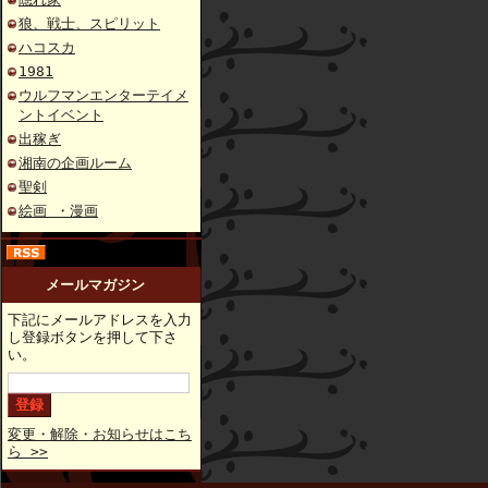
狼、戦士、スピリット
ハコスカ
1981
ウルフマンエンターテイメ
ントイベント
出稼ぎ
湘南の企画ルーム
聖剣
絵画 ・漫画
メールマガジン
下記にメールアドレスを入力
し登録ボタンを押して下さ
い。
変更・解除・お知らせはこち
ら >>