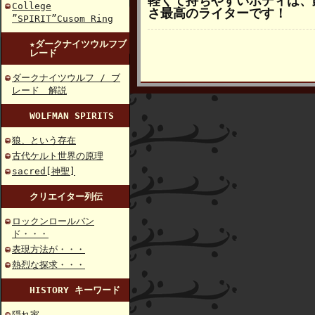
軽くて持ちやすいボディは、
College
さ最高のライターです！
”SPIRIT”Cusom Ring
★ダークナイツウルフブ
レード
ダークナイツウルフ / ブ
レード 解説
WOLFMAN SPIRITS
狼、という存在
古代ケルト世界の原理
sacred[神聖]
クリエイター列伝
ロックンロールバン
ド・・・
表現方法が・・・
熱烈な探求・・・
HISTORY キーワード
隠れ家