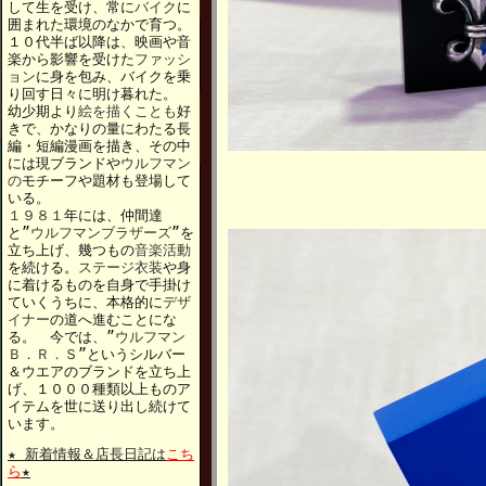
して生を受け、常に
バイク
に
囲まれた環境のなかで育つ。
１０代半ば以降は、映画や音
楽から影響を受けた
ファッシ
ョン
に身を包み、バイクを乗
り回す日々に明け暮れた。
幼少期より
絵を描くことも
好
きで、かなりの量にわたる長
編・短編漫画を描き、その中
には現ブランドや
ウルフマン
の
モチーフや題材も登場して
いる。
１９８１
年には、仲間達
と”
ウルフマンブラザーズ
”を
立ち上げ、幾つもの
音楽活動
を続ける。
ステージ衣装
や身
に着けるものを自身で手掛け
ていくうちに、本格的に
デザ
イナー
の道へ進むことにな
る。 今では、”
ウルフマン
Ｂ．Ｒ．Ｓ
”というシルバー
＆ウエアのブランドを立ち上
げ、１０００種類以上ものア
イテムを世に送り出し続けて
います。
★ 新着情報＆店長日記は
こち
ら
★