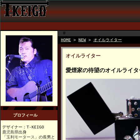
HOME
>
NEW
>
オイルライター
オイルライター
愛煙家の待望のオイルライタ
プロフィール
デザイナー：T-KEIGO
鹿児島県
出身
「
玉利モータース
」の長男と