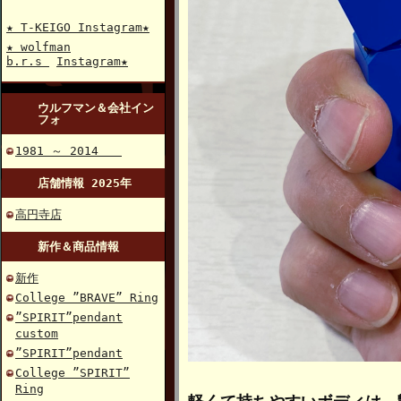
★ T-KEIGO Instagram★
★ wolfman
b.r.s
Instagram★
ウルフマン＆会社イン
フォ
1981 ～ 2014
店舗情報 2025年
高円寺店
新作＆商品情報
新作
College ”BRAVE” Ring
”SPIRIT”pendant
custom
”SPIRIT”pendant
College ”SPIRIT”
Ring