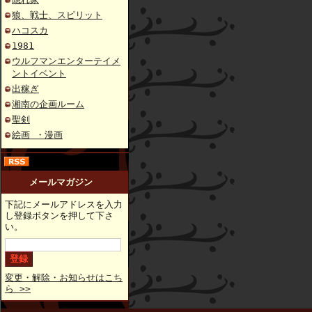
狼、戦士、スピリット
ハコスカ
1981
ウルフマンエンターテイメ
ントイベント
出稼ぎ
湘南の企画ルーム
聖剣
絵画 ・漫画
メールマガジン
下記にメールアドレスを入力
し登録ボタンを押して下さ
い。
変更・解除・お知らせはこち
ら >>