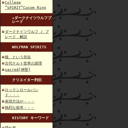
College
”SPIRIT”Cusom Ring
★ダークナイツウルフブ
レード
ダークナイツウルフ / ブ
レード 解説
WOLFMAN SPIRITS
狼、という存在
古代ケルト世界の原理
sacred[神聖]
クリエイター列伝
ロックンロールバン
ド・・・
表現方法が・・・
熱烈な探求・・・
HISTORY キーワード
隠れ家