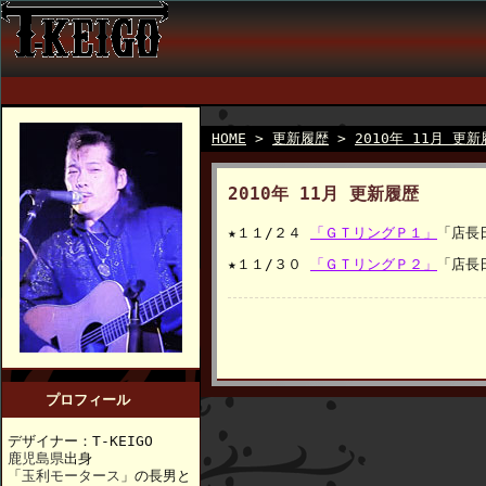
HOME
>
更新履歴
>
2010年 11月 更
2010年 11月 更新履歴
★１１/２４
「ＧＴリングＰ１」
「店長
★１１/３０
「ＧＴリングＰ２」
「店長
プロフィール
デザイナー：T-KEIGO
鹿児島県
出身
「
玉利モータース
」の長男と