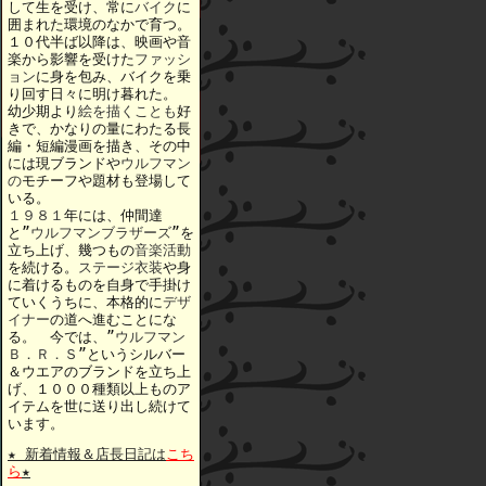
して生を受け、常に
バイク
に
囲まれた環境のなかで育つ。
１０代半ば以降は、映画や音
楽から影響を受けた
ファッシ
ョン
に身を包み、バイクを乗
り回す日々に明け暮れた。
幼少期より
絵を描くことも
好
きで、かなりの量にわたる長
編・短編漫画を描き、その中
には現ブランドや
ウルフマン
の
モチーフや題材も登場して
いる。
１９８１
年には、仲間達
と”
ウルフマンブラザーズ
”を
立ち上げ、幾つもの
音楽活動
を続ける。
ステージ衣装
や身
に着けるものを自身で手掛け
ていくうちに、本格的に
デザ
イナー
の道へ進むことにな
る。 今では、”
ウルフマン
Ｂ．Ｒ．Ｓ
”というシルバー
＆ウエアのブランドを立ち上
げ、１０００種類以上ものア
イテムを世に送り出し続けて
います。
★ 新着情報＆店長日記は
こち
ら
★