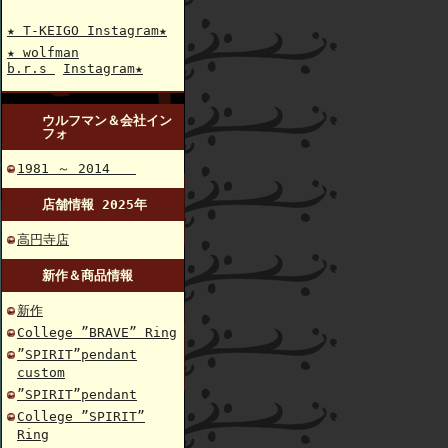
★ T-KEIGO Instagram★
★ wolfman
b.r.s
Instagram★
ウルフマン＆会社イン
フォ
1981 ～ 2014
店舗情報 2025年
高円寺店
新作＆商品情報
新作
College ”BRAVE” Ring
”SPIRIT”pendant
custom
”SPIRIT”pendant
College ”SPIRIT”
Ring