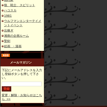
狼、戦士、スピリット
ハコスカ
1981
ウルフマンエンターテイメ
ントイベント
出稼ぎ
湘南の企画ルーム
聖剣
絵画 ・漫画
メールマガジン
下記にメールアドレスを入力
し登録ボタンを押して下さ
い。
変更・解除・お知らせはこち
ら >>